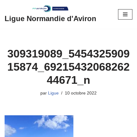
Aller
Ligue Normandie d'Aviron
au
contenu
309319089_5454325909
15874_69215432068262
44671_n
par
Ligue
10 octobre 2022