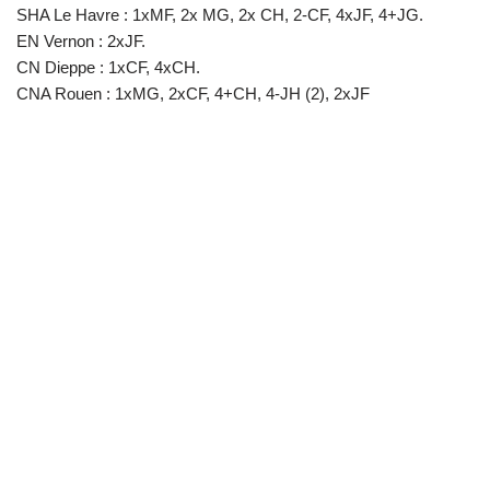
SHA Le Havre : 1xMF, 2x MG, 2x CH, 2-CF, 4xJF, 4+JG.
EN Vernon : 2xJF.
CN Dieppe : 1xCF, 4xCH.
CNA Rouen : 1xMG, 2xCF, 4+CH, 4-JH (2), 2xJF
Neve
| Propulsé par
WordPress