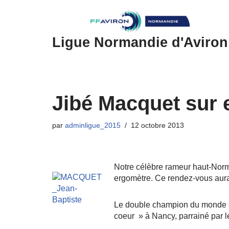
Aller
au
Ligue Normandie d'Aviron
contenu
Jibé Macquet sur
par
adminligue_2015
12 octobre 2013
Notre célèbre rameur haut-Norm
ergomètre. Ce rendez-vous aura
Le double champion du monde s’a
coeur » à Nancy, parrainé par l