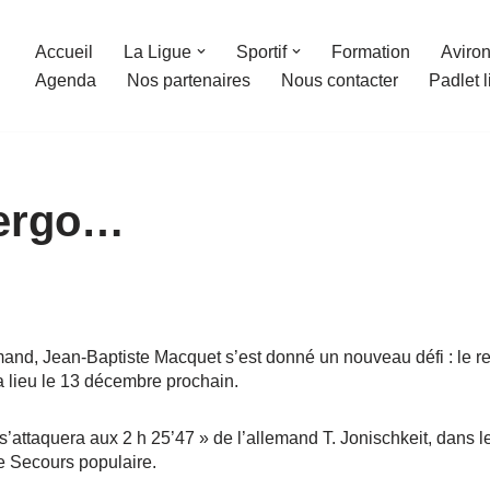
Accueil
La Ligue
Sportif
Formation
Aviron
Agenda
Nos partenaires
Nous contacter
Padlet 
 ergo…
and, Jean-Baptiste Macquet s’est donné un nouveau défi : le 
 lieu le 13 décembre prochain.
ttaquera aux 2 h 25’47 » de l’allemand T. Jonischkeit, dans l
e Secours populaire.