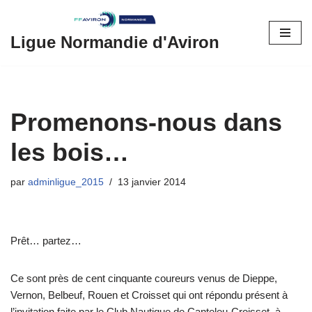
Aller
Ligue Normandie d'Aviron
au
contenu
Promenons-nous dans
les bois…
par
adminligue_2015
13 janvier 2014
Prêt… partez…
Ce sont près de cent cinquante coureurs venus de Dieppe,
Vernon, Belbeuf, Rouen et Croisset qui ont répondu présent à
l’invitation faite par le Club Nautique de Canteleu-Croisset, à