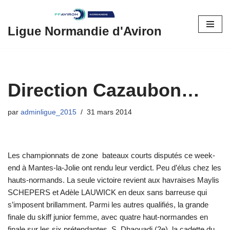
Aller
Ligue Normandie d'Aviron
au
contenu
Direction Cazaubon…
par
adminligue_2015
31 mars 2014
Les championnats de zone bateaux courts disputés ce week-
end à Mantes-la-Jolie ont rendu leur verdict. Peu d’élus chez les
hauts-normands. La seule victoire revient aux havraises Maylis
SCHEPERS et Adèle LAUWICK en deux sans barreuse qui
s’imposent brillamment. Parmi les autres qualifiés, la grande
finale du skiff junior femme, avec quatre haut-normandes en
finale sur les six prétendantes, S. Dhaouadi (2e), la cadette du