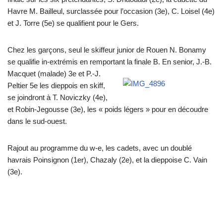
Havre M. Bailleul, surclassée pour l’occasion (3e), C. Loisel (4e)
et J. Torre (5e) se qualifient pour le Gers.
Chez les garçons, seul le skiffeur junior de Rouen N. Bonamy
se qualifie in-extrémis en remportant la finale B. En senior,
J.-B.
Macquet (malade) 3e et P.-J.
Peltier 5e les dieppois en skiff,
se joindront à T. Noviczky (4e),
et Robin-Jegousse (3e), les « poids légers » pour en découdre
dans le sud-ouest.
Rajout au programme du w-e, les cadets, avec un doublé
havrais Poinsignon (1er), Chazaly (2e), et la dieppoise C. Vain
(3e).