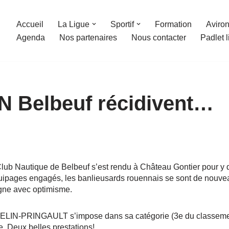
Accueil
La Ligue
Sportif
Formation
Aviron
Agenda
Nos partenaires
Nous contacter
Padlet 
N Belbeuf récidivent…
 Club Nautique de Belbeuf s’est rendu à Château Gontier pour y 
quipages engagés, les banlieusards rouennais se sont de nouv
igne avec optimisme.
IN-PRINGAULT s’impose dans sa catégorie (3e du classemen
. Deux belles prestations!