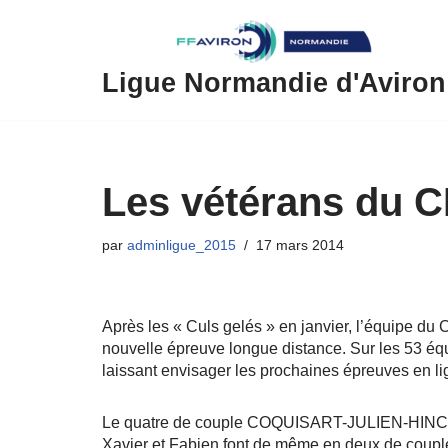
Aller
au
Ligue Normandie d'Aviron
contenu
Les vétérans du C
par
adminligue_2015
17 mars 2014
Après les « Culs gelés » en janvier, l’équipe du
nouvelle épreuve longue distance. Sur les 53 é
laissant envisager les prochaines épreuves en l
Le quatre de couple COQUISART-JULIEN-HINCEL
Xavier et Fabien font de même en deux de couple