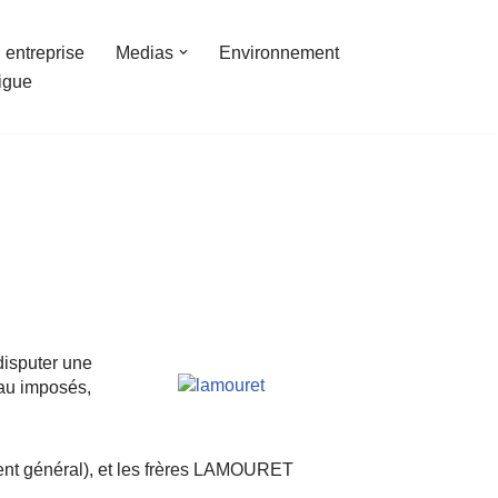
 entreprise
Medias
Environnement
ligue
disputer une
eau imposés,
t général), et les frères LAMOURET