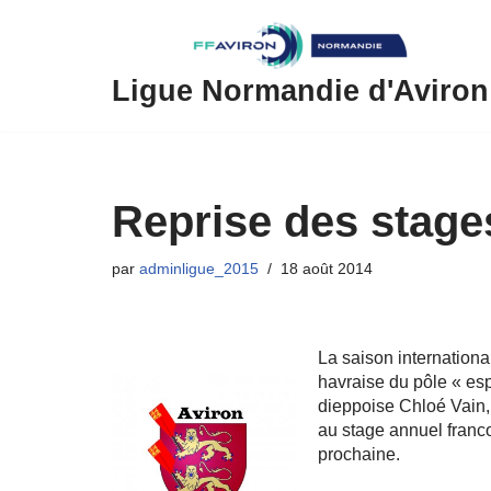
Aller
au
Ligue Normandie d'Aviron
contenu
Reprise des stage
par
adminligue_2015
18 août 2014
La saison internationa
havraise du pôle « es
dieppoise Chloé Vain, 
au stage annuel franco
prochaine.