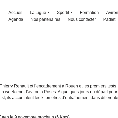
Accueil
La Ligue
Sportif
Formation
Aviron
Agenda
Nos partenaires
Nous contacter
Padlet 
Thierry Renault et l’encadrement à Rouen et les premiers tests
 un week-end d’aviron à Poses. A quelques jours du départ pour
st, ils accumulent les kilomètres d’entraînement dans différent
e Caen le 9 novembre prochain (6 Kms).