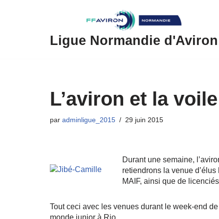
Aller
au
Ligue Normandie d'Aviron
contenu
L’aviron et la voi
par
adminligue_2015
29 juin 2015
Durant une semaine, l’aviron 
retiendrons la venue d’élu
MAIF, ainsi que de licencié
Tout ceci avec les venues durant le week-end de J
monde junior à Rio.