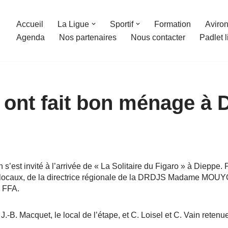
Accueil
La Ligue
Sportif
Formation
Aviron
Agenda
Nos partenaires
Nous contacter
Padlet 
le ont fait bon ménage à
s’est invité à l’arrivée de « La Solitaire du Figaro » à Dieppe. P
s locaux, de la directrice régionale de la DRDJS Madame MOU
s FFA.
.-B. Macquet, le local de l’étape, et C. Loisel et C. Vain rete