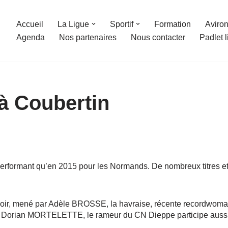
Accueil
La Ligue
Sportif
Formation
Aviron
Agenda
Nos partenaires
Nous contacter
Padlet 
 à Coubertin
ssi performant qu’en 2015 pour les Normands. De nombreux titres
.
loir, mené par Adèle BROSSE, la havraise, récente recordwoma
orian MORTELETTE, le rameur du CN Dieppe participe aussi à