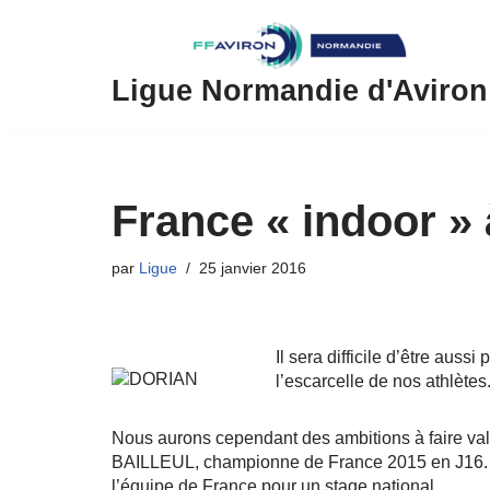
Aller
au
Ligue Normandie d'Aviron
contenu
France « indoor »
par
Ligue
25 janvier 2016
Il sera difficile d’être au
l’escarcelle de nos athlètes
Nous aurons cependant des ambitions à faire va
BAILLEUL, championne de France 2015 en J16. D
l’équipe de France pour un stage national.