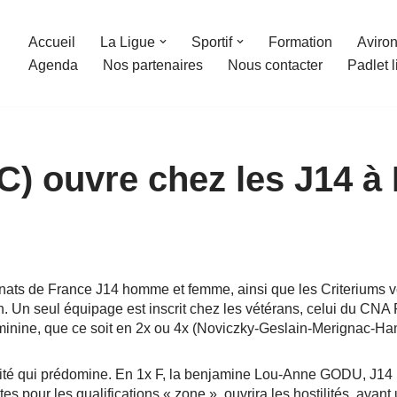
Accueil
La Ligue
Sportif
Formation
Aviron
Agenda
Nos partenaires
Nous contacter
Padlet 
) ouvre chez les J14 à
ats de France J14 homme et femme, ainsi que les Criteriums vé
. Un seul équipage est inscrit chez les vétérans, celui du CNA
éminine, que ce soit en 2x ou 4x (Noviczky-Geslain-Merignac-H
alité qui prédomine. En 1x F, la benjamine Lou-Anne GODU, J14 
 pour les qualifications « zone », ouvrira les hostilités, avan