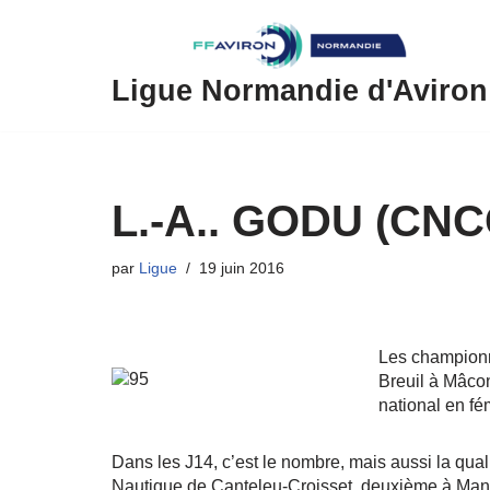
Aller
au
Ligue Normandie d'Aviron
contenu
L.-A.. GODU (CNCC
par
Ligue
19 juin 2016
Les championn
Breuil à Mâcon
national en f
Dans les J14, c’est le nombre, mais aussi la qu
Nautique de Canteleu-Croisset, deuxième à Mantes