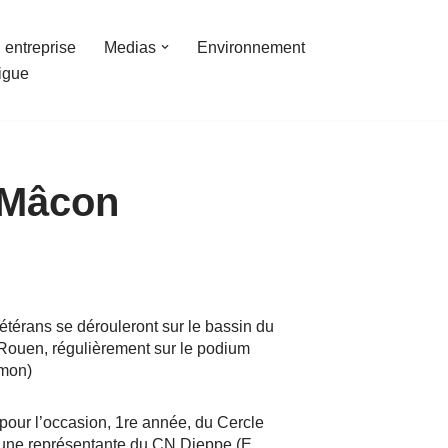
 entreprise
Medias
Environnement
ligue
 Mâcon
térans se dérouleront sur le bassin du
 Rouen, régulièrement sur le podium
amon)
pour l’occasion, 1re année, du Cercle
t une représentante du CN Dieppe (E.