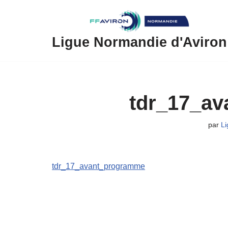
Aller
au
Ligue Normandie d'Aviron
contenu
tdr_17_a
par
Li
tdr_17_avant_programme