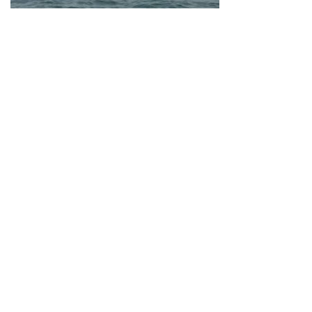
Neve
| Propulsé par
WordPress