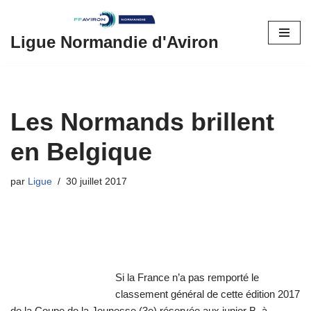
Aller
Ligue Normandie d'Aviron
au
contenu
Les Normands brillent
en Belgique
par
Ligue
30 juillet 2017
Si la France n’a pas remporté le
classement général de cette édition 2017
de la Coupe de la Jeunesse (3e) réservée aux junior B, à