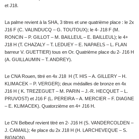
et J18.
La palme revient à la SHA, 3 titres et une quatrième place : le 2x
J16 F (C. VALINDUCQ – G. TOUTOUX); le 4- J18 F (M.
RONCIN – P. GILLOT – M. BAILLEUL – E. BAILLEUL); le 4+
J18 H (T. CHAZALY – T. LEDUEY – E. NAPAELS – L. FLAN
barreur V. GUETTIER) tous en Or. Quatrième place du 2- J16 H
(A. GUILLAUMIN – T. ANDREY).
Le CNA Rouen, titré en 4x J18 H (T. HIS – A. GILLERY – H.
KLIMACEK – P. VERGER); deux médailles de bronze en 4x
J16 H ( K. TREZEGUET – M. PARIN – J.-R. HECQUET – L.
PRUVOST) et J16 F (L. PEREIRA – A. MERCIER – F. DIAGNE
– E. KLIMACEK). Quatorzième en 4+ J16 H.
Le CN Belbeuf revient titré en 2- J16 H (S. VANDERCOLDEN –
J. CAMAIL); 4e place du 2x J18 H (H. LARCHEVEQUE – S.
BIGNON).