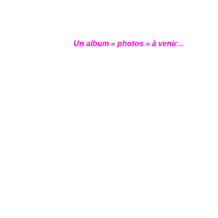
Un album « photos » à venir…
Neve
| Propulsé par
WordPress