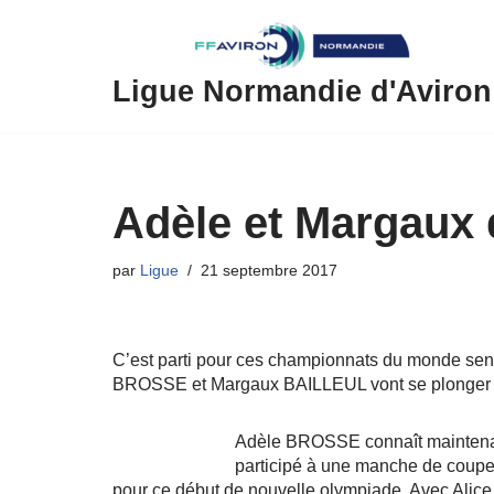
Aller
au
Ligue Normandie d'Aviron
contenu
Adèle et Margaux 
par
Ligue
21 septembre 2017
C’est parti pour ces championnats du monde senio
BROSSE et Margaux BAILLEUL vont se plonger da
Adèle BROSSE connaît maintenant 
participé à une manche de coupe 
pour ce début de nouvelle olympiade. Avec Alic