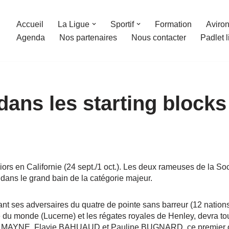
Accueil
La Ligue
Sportif
Formation
Aviron
Agenda
Nos partenaires
Nous contacter
Padlet 
dans les starting blocks
rs en Californie (24 sept./1 oct.). Les deux rameuses de la Soc
ns le grand bain de la catégorie majeur.
ses adversaires du quatre de pointe sans barreur (12 nations)
du monde (Lucerne) et les régates royales de Henley, devra tou
e MAYNE, Flavie BAHUAUD et Pauline BUGNARD, ce premier objec