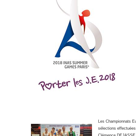
Les Championnats Euro
sélections effectuée
Clémence DEJASSE, 