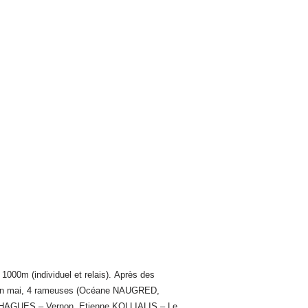
1000m (individuel et relais).
Après des
vre en mai, 4 rameuses (Océane NAUGRED,
AGUES – Vernon, Etienne KOLLIALIS – Le