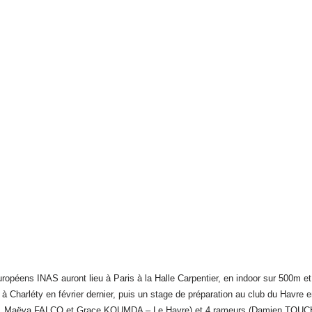
péens INAS auront lieu à Paris à la Halle Carpentier, en indoor sur 500m et 
s à Charléty en février dernier, puis un stage de préparation au club du Ha
Maëva FALCO et Grace KOUMDA – Le Havre) et 4 rameurs (Damien TOUCH