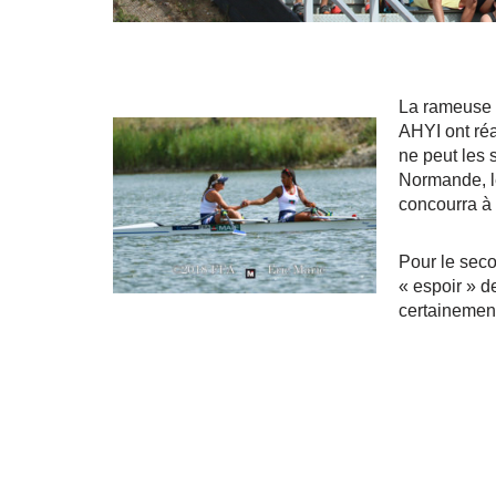
La rameuse d
AHYI ont réa
ne peut les s
Normande, le
concourra à
Pour le sec
« espoir » d
certainement