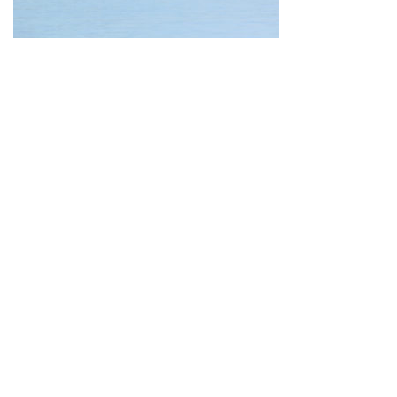
Neve
| Propulsé par
WordPress