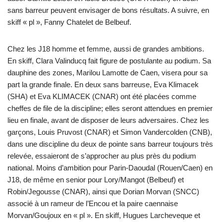
sans barreur peuvent envisager de bons résultats. A suivre, en
skiff « pl », Fanny Chatelet de Belbeuf.
Chez les J18 homme et femme, aussi de grandes ambitions.
En skiff, Clara Valinducq fait figure de postulante au podium. Sa
dauphine des zones, Marilou Lamotte de Caen, visera pour sa
part la grande finale. En deux sans barreuse, Eva Klimacek
(SHA) et Eva KLIMACEK (CNAR) ont été placées comme
cheffes de file de la discipline; elles seront attendues en premier
lieu en finale, avant de disposer de leurs adversaires. Chez les
garçons, Louis Pruvost (CNAR) et Simon Vandercolden (CNB),
dans une discipline du deux de pointe sans barreur toujours très
relevée, essaieront de s’approcher au plus près du podium
national. Moins d’ambition pour Parin-Daoudal (Rouen/Caen) en
J18, de même en senior pour Lory/Mangot (Belbeuf) et
Robin/Jegousse (CNAR), ainsi que Dorian Morvan (SNCC)
associé à un rameur de l’Encou et la paire caennaise
Morvan/Goujoux en « pl ». En skiff, Hugues Larcheveque et