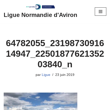
Aller
Ligue Normandie d'Aviron
au
contenu
64782055_23198730916
14947_22501877621352
03840_n
par
Ligue
23 juin 2019