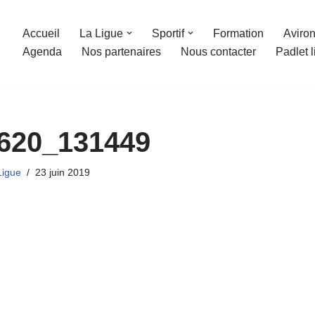
Accueil
La Ligue
Sportif
Formation
Aviron
Agenda
Nos partenaires
Nous contacter
Padlet 
620_131449
Ligue
23 juin 2019