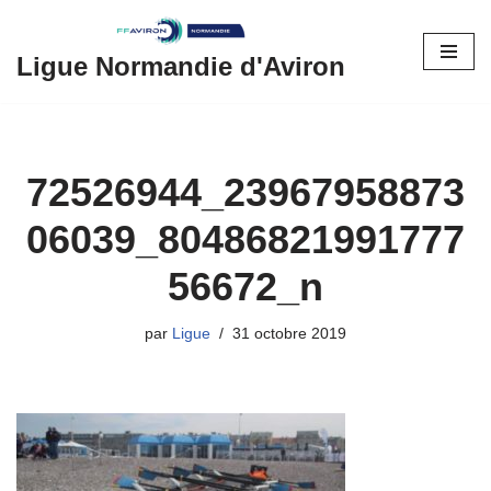
Aller
Ligue Normandie d'Aviron
au
contenu
72526944_23967958873
06039_80486821991777
56672_n
par
Ligue
31 octobre 2019