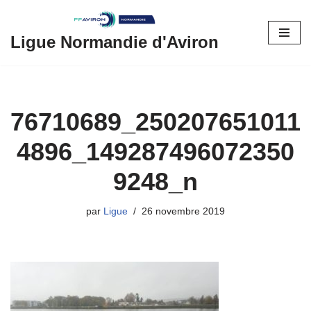
Aller
Ligue Normandie d'Aviron
au
contenu
76710689_250207651011
4896_149287496072350
9248_n
par
Ligue
26 novembre 2019