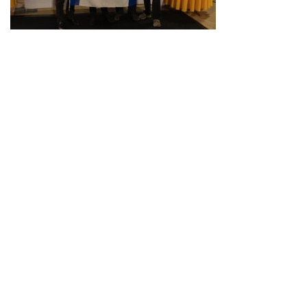
Neve
| Propulsé par
WordPress