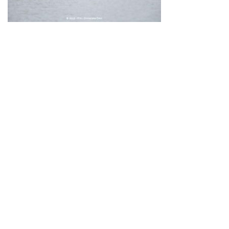
Neve
| Propulsé par
WordPress