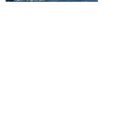
Neve
| Propulsé par
WordPress