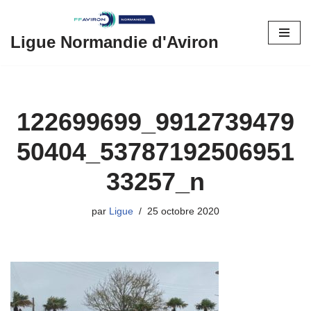
Aller
Ligue Normandie d'Aviron
au
contenu
122699699_9912739479
50404_53787192506951
33257_n
par
Ligue
25 octobre 2020