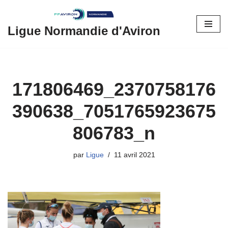
Aller
Ligue Normandie d'Aviron
au
contenu
171806469_2370758176
390638_7051765923675
806783_n
par
Ligue
11 avril 2021