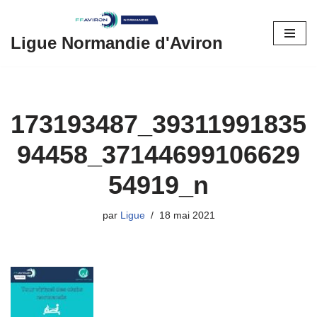
Aller
Ligue Normandie d'Aviron
au
contenu
173193487_39311991835
94458_37144699106629
54919_n
par
Ligue
18 mai 2021