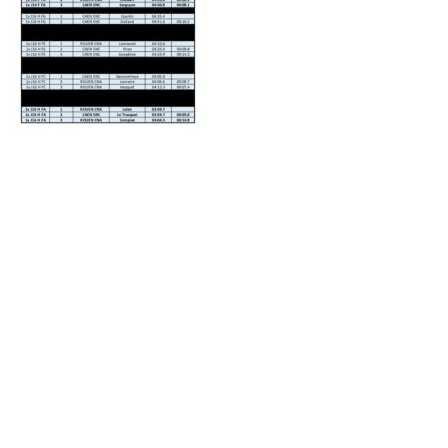
Neve
| Propulsé par
WordPress