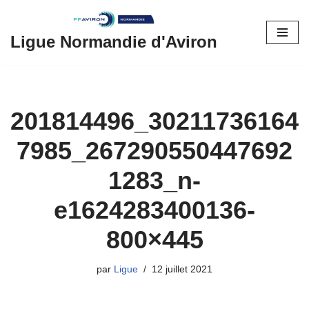
Aller
Ligue Normandie d'Aviron
au
contenu
201814496_30211736164
7985_267290550447692
1283_n-
e1624283400136-
800×445
par
Ligue
12 juillet 2021