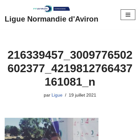
Aller
Ligue Normandie d'Aviron
au
contenu
216339457_3009776502
602377_4219812766437
161081_n
par
Ligue
19 juillet 2021