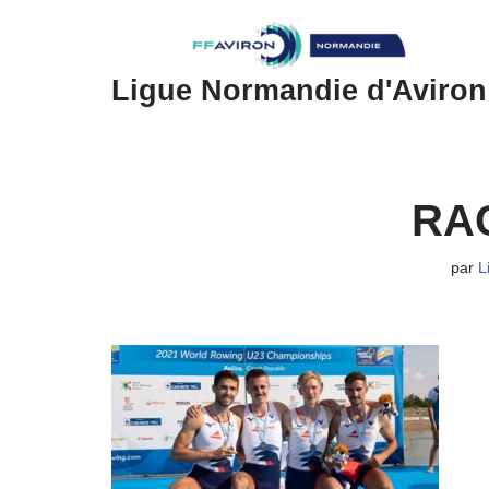
Aller
au
Ligue Normandie d'Aviron
contenu
RA
par
L