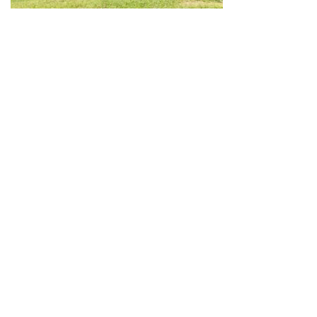
Neve
| Propulsé par
WordPress