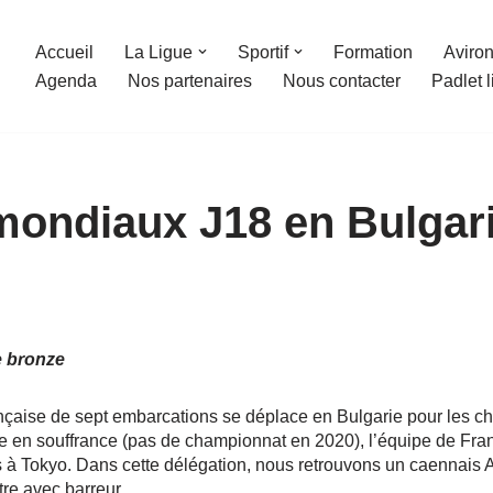
Accueil
La Ligue
Sportif
Formation
Aviron
Agenda
Nos partenaires
Nous contacter
Padlet 
ondiaux J18 en Bulgar
e bronze
çaise de sept embarcations se déplace en Bulgarie pour les c
 en souffrance (pas de championnat en 2020), l’équipe de Franc
s à Tokyo. Dans cette délégation, nous retrouvons un caennai
tre avec barreur.