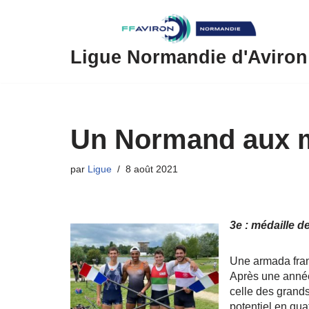
Aller
au
Ligue Normandie d'Aviron
contenu
Un Normand aux m
par
Ligue
8 août 2021
3e : médaille d
Une armada fran
Après une année
celle des grand
potentiel en qua