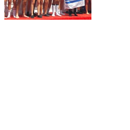
Neve
| Propulsé par
WordPress