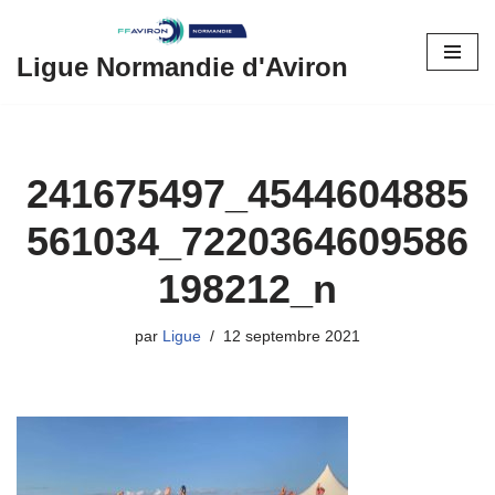
Aller
Ligue Normandie d'Aviron
au
contenu
241675497_4544604885
561034_7220364609586
198212_n
par
Ligue
12 septembre 2021