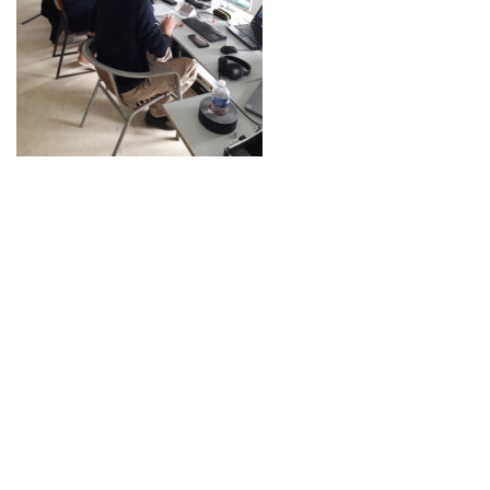
Neve
| Propulsé par
WordPress