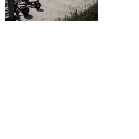
Neve
| Propulsé par
WordPress