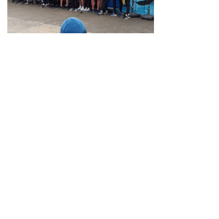
Neve
| Propulsé par
WordPress