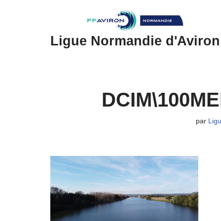
Aller
au
Ligue Normandie d'Aviron
contenu
DCIM\100ME
par
Lig