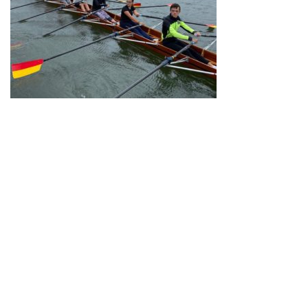
Neve
| Propulsé par
WordPress