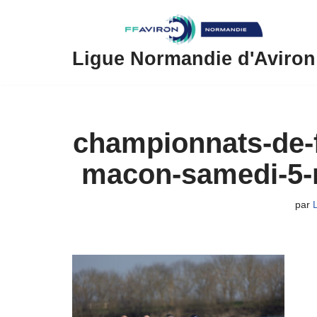
Aller
au
Ligue Normandie d'Aviron
contenu
championnats-de-f
macon-samedi-5-
par