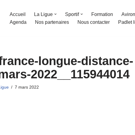
Accueil
La Ligue
Sportif
Formation
Aviron
Agenda
Nos partenaires
Nous contacter
Padlet 
rance-longue-distance-
mars-2022__115944014
Ligue
7 mars 2022