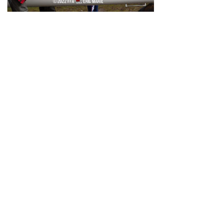
Neve
| Propulsé par
WordPress