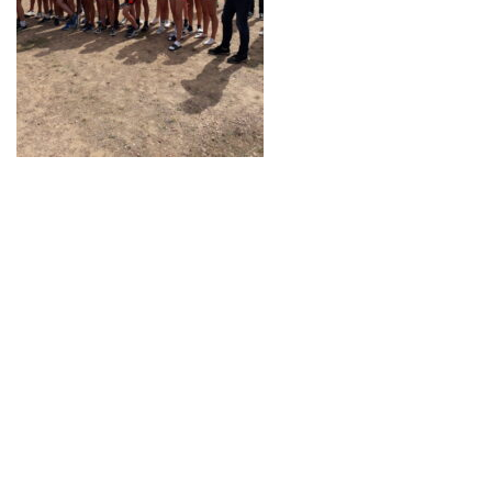
Neve
| Propulsé par
WordPress