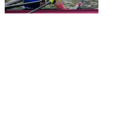
Neve
| Propulsé par
WordPress