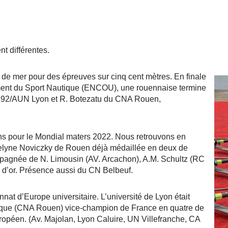
nt différentes.
de mer pour des épreuves sur cinq cent mètres. En finale
ment du Sport Nautique (ENCOU), une rouennaise termine
 92/AUN Lyon et R. Botezatu du CNA Rouen,
s pour le Mondial maters 2022. Nous retrouvons en
ocelyne Noviczky de Rouen déjà médaillée en deux de
pagnée de N. Limousin (AV. Arcachon), A.M. Schultz (RC
 d’or. Présence aussi du CN Belbeuf.
at d’Europe universitaire. L’université de Lyon était
que (CNA Rouen) vice-champion de France en quatre de
européen. (Av. Majolan, Lyon Caluire, UN Villefranche, CA