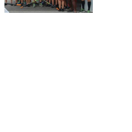
Neve
| Propulsé par
WordPress