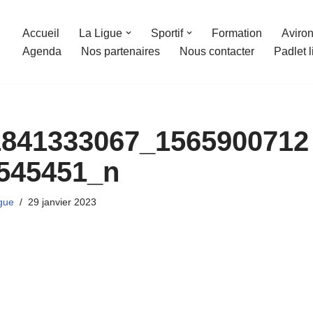
Accueil
La Ligue
Sportif
Formation
Aviron
Agenda
Nos partenaires
Nous contacter
Padlet 
1841333067_1565900712
545451_n
gue
29 janvier 2023