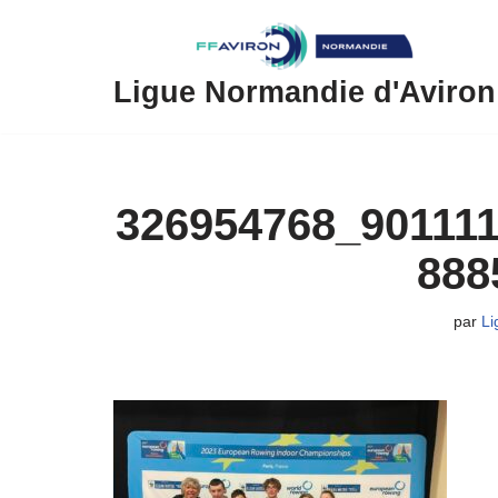
Aller
au
Ligue Normandie d'Aviron
contenu
326954768_90111
888
par
Li